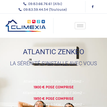
Aller
09.83.66.76.61 (Albi)
au
09.83.59.44.54 (Toulouse)
contenu
ATLANTIC ZENKEO
LA SÉRÉNITÉ S'INSTALLE AVEC VOUS
Atlantic Zenkeo 2.1KW - 15 / 25m2 -
1900 € POSE COMPRISE
Atlantic Zenkeo 2.6KW - 20 / 30m2 -
1950 € POSE COMPRISE
Atlantic Zenkeo 3.5KW - 30 / 45m2 -