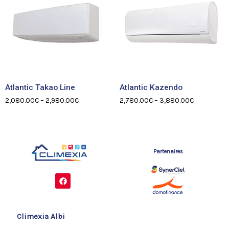
Atlantic Takao Line
Atlantic Kazendo
2,080.00
€
–
2,980.00
€
2,780.00
€
–
3,880.00
€
Partenaires
F
a
c
e
b
o
Climexia Albi
o