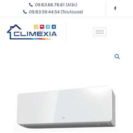
Aller
09.83.66.76.61 (Albi)
au
09.83.59.44.54 (Toulouse)
contenu