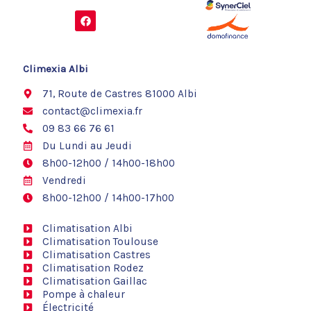
F
a
c
e
b
o
Climexia Albi
o
k
71, Route de Castres 81000 Albi
contact@climexia.fr
09 83 66 76 61
Du Lundi au Jeudi
8h00-12h00 / 14h00-18h00
Vendredi
8h00-12h00 / 14h00-17h00
Climatisation Albi
Climatisation Toulouse
Climatisation Castres
Climatisation Rodez
Climatisation Gaillac
Pompe à chaleur
Électricité