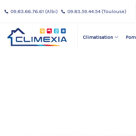
Aller
09.83.66.76.61 (Albi)
09.83.59.44.54 (Toulouse)
au
contenu
Climatisation
Pomp