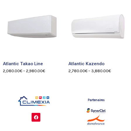
Atlantic Takao Line
Atlantic Kazendo
2,080.00
€
–
2,980.00
€
2,780.00
€
–
3,880.00
€
Partenaires
F
a
c
e