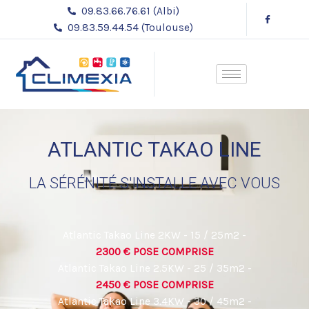
Aller
09.83.66.76.61 (Albi)
au
09.83.59.44.54 (Toulouse)
contenu
ATLANTIC TAKAO LINE
LA SÉRÉNITÉ S'INSTALLE AVEC VOUS
Atlantic Takao Line 2KW - 15 / 25m2 -
2300 € POSE COMPRISE
Atlantic Takao Line 2.5KW - 25 / 35m2 -
2450 € POSE COMPRISE
Atlantic Takao Line 3.4KW - 30 / 45m2 -