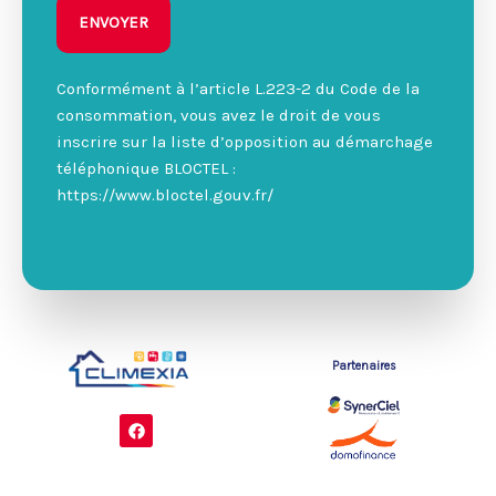
ENVOYER
Conformément à l’article L.223-2 du Code de la
consommation, vous avez le droit de vous
inscrire sur la liste d’opposition au démarchage
téléphonique BLOCTEL :
https://www.bloctel.gouv.fr/
Partenaires
F
a
c
e
b