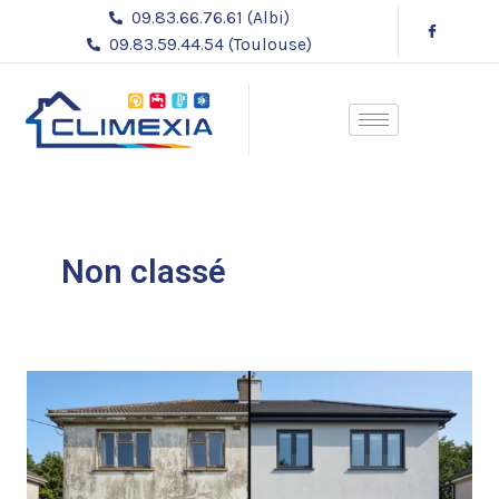
Aller
09.83.66.76.61 (Albi)
au
09.83.59.44.54 (Toulouse)
contenu
Non classé
L’isolation
:
clé
du
confort