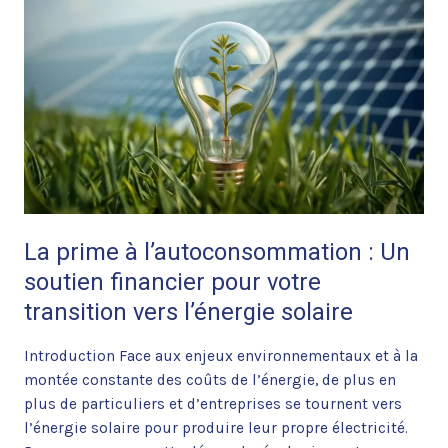
à
l’autoconsommation
:
Un
soutien
financier
pour
votre
transition
vers
La prime à l’autoconsommation : Un
l’énergie
soutien financier pour votre
solaire
transition vers l’énergie solaire
Introduction Face aux enjeux environnementaux et à la
montée constante des coûts de l’énergie, de plus en
plus de particuliers et d’entreprises se tournent vers
l’énergie solaire pour produire leur propre électricité.