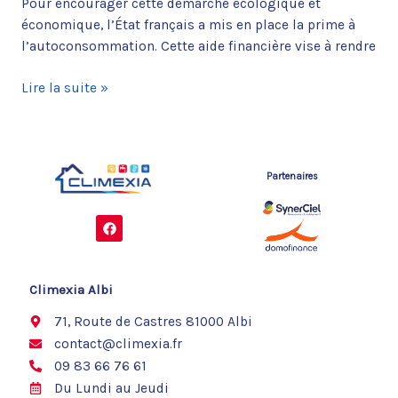
Pour encourager cette démarche écologique et
économique, l’État français a mis en place la prime à
l’autoconsommation. Cette aide financière vise à rendre
Lire la suite »
Partenaires
F
a
c
e
b
o
Climexia Albi
o
k
71, Route de Castres 81000 Albi
contact@climexia.fr
09 83 66 76 61
Du Lundi au Jeudi