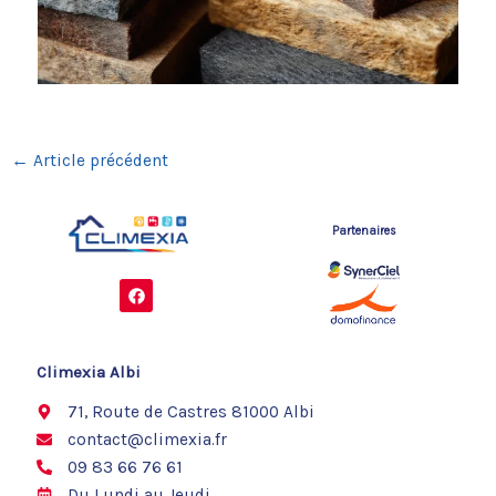
←
Article précédent
Partenaires
F
a
c
e
b
o
Climexia Albi
o
k
71, Route de Castres 81000 Albi
contact@climexia.fr
09 83 66 76 61
Du Lundi au Jeudi