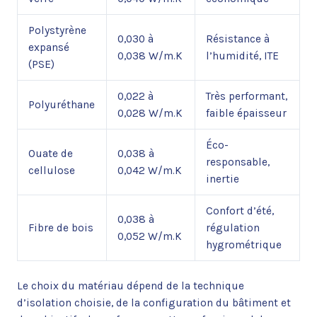
Polystyrène
0,030 à
Résistance à
expansé
0,038 W/m.K
l’humidité, ITE
(PSE)
0,022 à
Très performant,
Polyuréthane
0,028 W/m.K
faible épaisseur
Éco-
Ouate de
0,038 à
responsable,
cellulose
0,042 W/m.K
inertie
Confort d’été,
0,038 à
Fibre de bois
régulation
0,052 W/m.K
hygrométrique
Le choix du matériau dépend de la technique
d’isolation choisie, de la configuration du bâtiment et