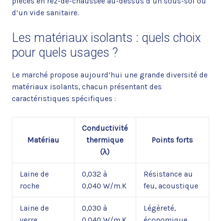
pièces en rez-de-chaussée au-dessus d’un sous-sol ou
d’un vide sanitaire.
Les matériaux isolants : quels choix
pour quels usages ?
Le marché propose aujourd’hui une grande diversité de
matériaux isolants, chacun présentant des
caractéristiques spécifiques :
Conductivité
Matériau
thermique
Points forts
(λ)
Laine de
0,032 à
Résistance au
roche
0,040 W/m.K
feu, acoustique
Laine de
0,030 à
Légèreté,
verre
0,040 W/m.K
économique