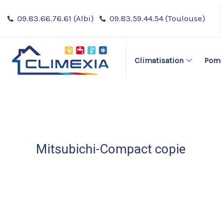
Aller
Navigation
09.83.66.76.61 (Albi)
09.83.59.44.54 (Toulouse)
au
des
contenu
articles
Climatisation
Pomp
Mitsubichi-Compact copie