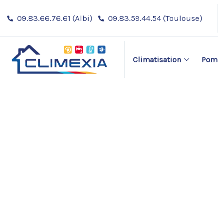
Aller
09.83.66.76.61 (Albi)
09.83.59.44.54 (Toulouse)
au
contenu
Climatisation
Pomp