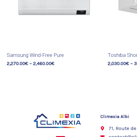
Samsung Wind-Free Pure
Toshiba Shor
2,270.00
€
–
2,460.00
€
2,030.00
€
–
3
Climexia Albi
71, Route de
contact@cli