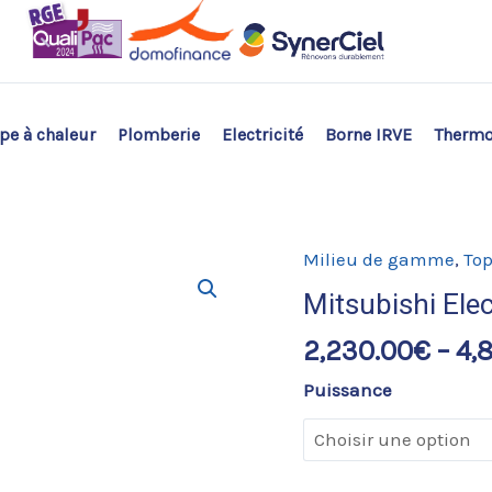
e à chaleur
Plomberie
Electricité
Borne IRVE
Therm
Milieu de gamme
,
Top
Mitsubishi Ele
2,230.00
€
–
4,
Puissance