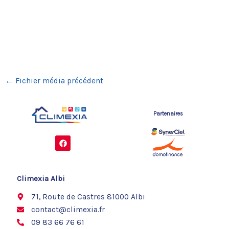
←
Fichier média précédent
Partenaires
F
a
c
e
b
o
Climexia Albi
o
k
71, Route de Castres 81000 Albi
contact@climexia.fr
09 83 66 76 61