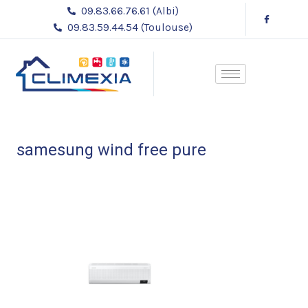
Aller
Navigation
09.83.66.76.61 (Albi)
au
des
09.83.59.44.54 (Toulouse)
contenu
articles
samesung wind free pure