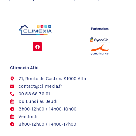
Partenaires
F
a
c
e
b
o
Climexia Albi
o
k
71, Route de Castres 81000 Albi
contact@climexia.fr
09 83 66 76 61
Du Lundi au Jeudi
8h00-12h00 / 14h00-18h00
Vendredi
8h00-12h00 / 14h00-17h00