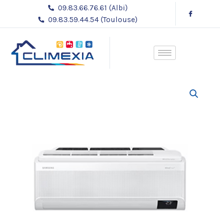
Aller
09.83.66.76.61 (Albi)
au
09.83.59.44.54 (Toulouse)
contenu