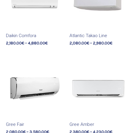
Daikin Comfora
Atlantic Takao Line
2,180.00
€
–
4,880.00
€
2,080.00
€
–
2,980.00
€
Gree Fair
Gree Amber
2,080.00
€
–
3,580.00
€
2,380.00
€
–
4,230.00
€