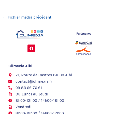
←
Fichier média précédent
Partenaires
F
a
c
e
b
o
Climexia Albi
o
k
71, Route de Castres 81000 Albi
contact@climexia.fr
09 83 66 76 61
Du Lundi au Jeudi
8h00-12h00 / 14h00-18h00
Vendredi
8h00-12h00 / 14h00-17h00