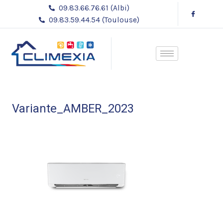
Aller
Navigation
09.83.66.76.61 (Albi)
au
des
09.83.59.44.54 (Toulouse)
contenu
articles
Variante_AMBER_2023