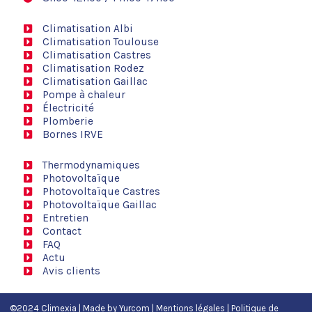
Climatisation Albi
Climatisation Toulouse
Climatisation Castres
Climatisation Rodez
Climatisation Gaillac
Pompe à chaleur
Électricité
Plomberie
Bornes IRVE
Thermodynamiques
Photovoltaïque
Photovoltaïque Castres
Photovoltaïque Gaillac
Entretien
Contact
FAQ
Actu
Avis clients
©2024 Climexia | Made by
Yurcom
|
Mentions légales
|
Politique de