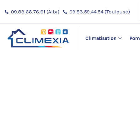
Aller
09.83.66.76.61 (Albi)
09.83.59.44.54 (Toulouse)
au
contenu
Climatisation
Pomp