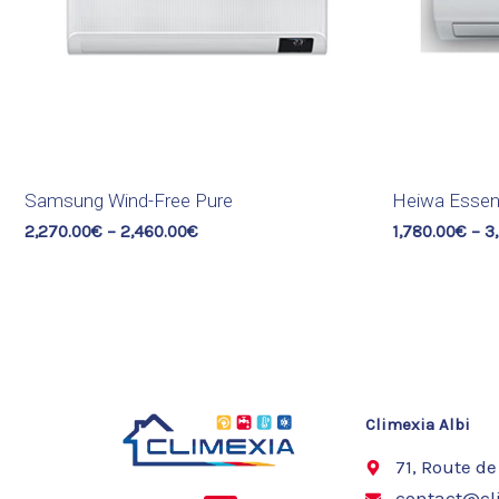
Samsung Wind-Free Pure
Heiwa Essent
2,270.00
€
–
2,460.00
€
1,780.00
€
–
3
Climexia Albi
71, Route de
contact@cli