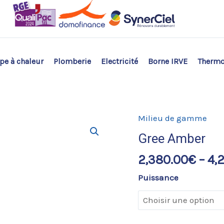
e à chaleur
Plomberie
Electricité
Borne IRVE
Therm
Milieu de gamme
Gree Amber
2,380.00
€
–
4,
Puissance