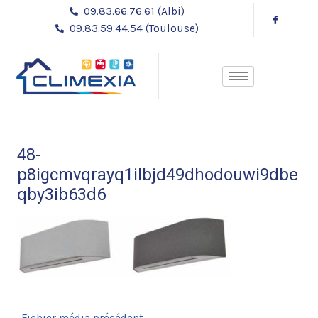
Aller
Navigation
09.83.66.76.61 (Albi)
au
des
09.83.59.44.54 (Toulouse)
contenu
articles
48-
p8igcmvqrayq1ilbjd49dhodouwi9dbe
qby3ib63d6