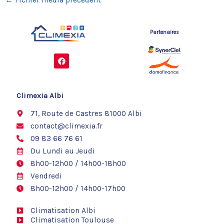
←
Fichier média précédent
Partenaires
F
a
c
e
b
o
Climexia Albi
o
k
71, Route de Castres 81000 Albi
contact@climexia.fr
09 83 66 76 61
Du Lundi au Jeudi
8h00-12h00 / 14h00-18h00
Vendredi
8h00-12h00 / 14h00-17h00
Climatisation Albi
Climatisation Toulouse