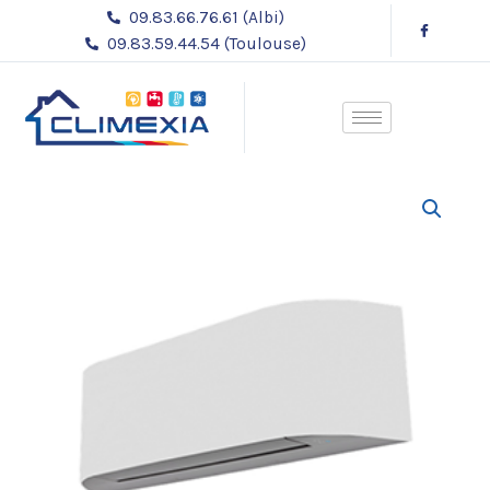
Aller
09.83.66.76.61 (Albi)
au
09.83.59.44.54 (Toulouse)
contenu