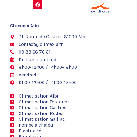
F
a
c
e
b
o
Climexia Albi
o
k
71, Route de Castres 81000 Albi
contact@climexia.fr
09 83 66 76 61
Du Lundi au Jeudi
8h00-12h00 / 14h00-18h00
Vendredi
8h00-12h00 / 14h00-17h00
Climatisation Albi
Climatisation Toulouse
Climatisation Castres
Climatisation Rodez
Climatisation Gaillac
Pompe à chaleur
Électricité
Plomberie