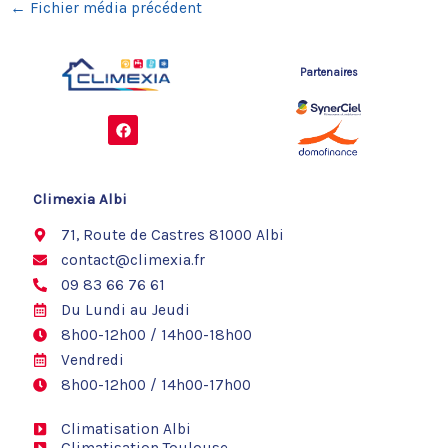
←
Fichier média précédent
Partenaires
F
a
c
e
b
o
Climexia Albi
o
k
71, Route de Castres 81000 Albi
contact@climexia.fr
09 83 66 76 61
Du Lundi au Jeudi
8h00-12h00 / 14h00-18h00
Vendredi
8h00-12h00 / 14h00-17h00
Climatisation Albi