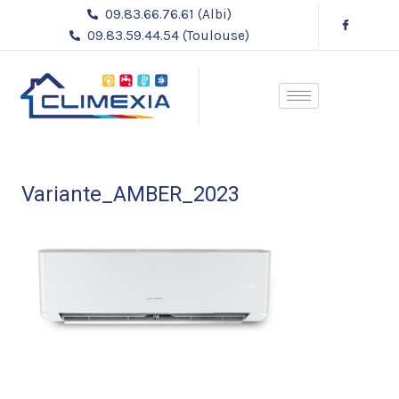
Aller
Navigation
09.83.66.76.61 (Albi)
au
des
09.83.59.44.54 (Toulouse)
contenu
articles
Variante_AMBER_2023