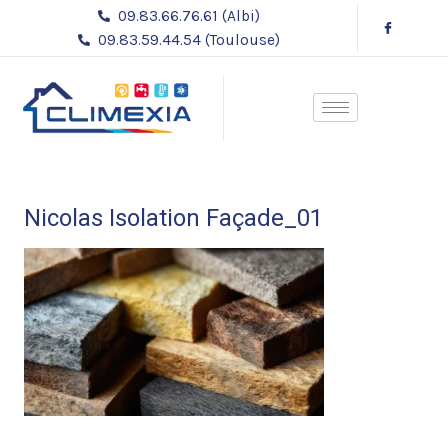
Aller
Navigation
09.83.66.76.61 (Albi)
au
des
09.83.59.44.54 (Toulouse)
contenu
articles
Nicolas Isolation Façade_01