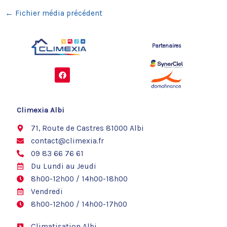
←
Fichier média précédent
Partenaires
F
a
c
e
b
o
Climexia Albi
o
k
71, Route de Castres 81000 Albi
contact@climexia.fr
09 83 66 76 61
Du Lundi au Jeudi
8h00-12h00 / 14h00-18h00
Vendredi
8h00-12h00 / 14h00-17h00
Climatisation Albi