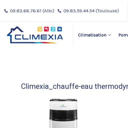
Aller
09.83.66.76.61 (Albi)
09.83.59.44.54 (Toulouse)
au
contenu
Climatisation
Pomp
Climexia_chauffe-eau thermod