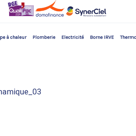
e à chaleur
Plomberie
Electricité
Borne IRVE
Therm
ynamique_03