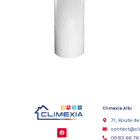
Climexia Albi
71, Route de
contact@cli
F
a
09 83 66 76
c