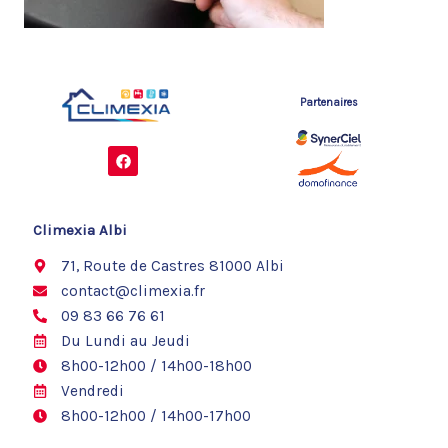
Partenaires
F
a
c
e
b
o
Climexia Albi
o
k
71, Route de Castres 81000 Albi
contact@climexia.fr
09 83 66 76 61
Du Lundi au Jeudi
8h00-12h00 / 14h00-18h00
Vendredi
8h00-12h00 / 14h00-17h00