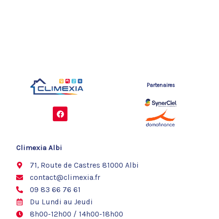
Partenaires
F
a
c
e
b
o
Climexia Albi
o
k
71, Route de Castres 81000 Albi
contact@climexia.fr
09 83 66 76 61
Du Lundi au Jeudi
8h00-12h00 / 14h00-18h00