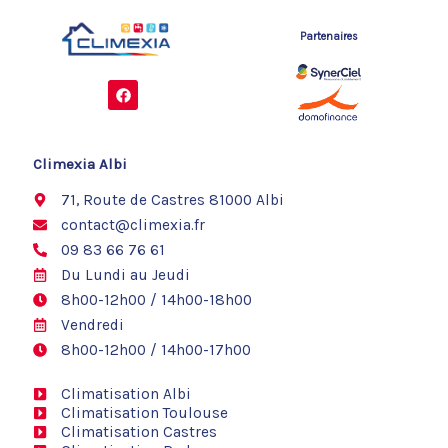
Partenaires
F
a
c
e
b
o
Climexia Albi
o
k
71, Route de Castres 81000 Albi
contact@climexia.fr
09 83 66 76 61
Du Lundi au Jeudi
8h00-12h00 / 14h00-18h00
Vendredi
8h00-12h00 / 14h00-17h00
Climatisation Albi
Climatisation Toulouse
Climatisation Castres