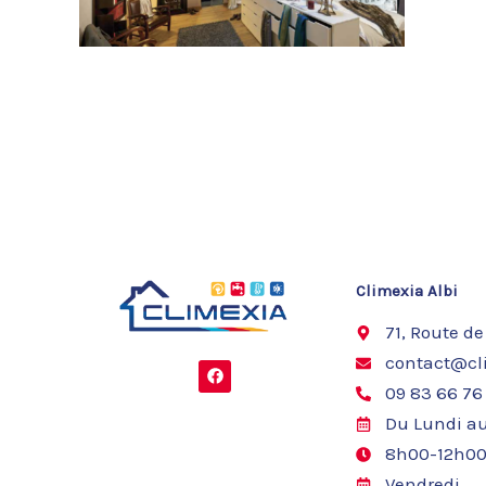
Climexia Albi
71, Route de
contact@cli
F
a
09 83 66 76
c
e
Du Lundi au
b
o
8h00-12h00
o
k
Vendredi