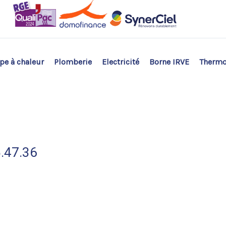
e à chaleur
Plomberie
Electricité
Borne IRVE
Therm
5.47.36