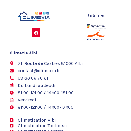
Partenaires
F
a
c
e
b
o
Climexia Albi
o
k
71, Route de Castres 81000 Albi
contact@climexia.fr
09 83 66 76 61
Du Lundi au Jeudi
8h00-12h00 / 14h00-18h00
Vendredi
8h00-12h00 / 14h00-17h00
Climatisation Albi
Climatisation Toulouse