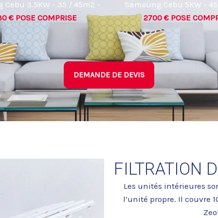
Cebu 3.5KW - 35 / 45m2 -
Samsung Cebu 5KW - 45 
30 € POSE COMPRISE
2700 € POSE COMP
DEMANDE DE DEVIS
FILTRATION D
Les unités intérieures son
l’unité propre. Il couvre 
Zeol