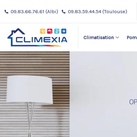
Aller
09.83.66.76.61 (Albi)
09.83.59.44.54 (Toulouse)
au
contenu
Climatisation
Pomp
OP