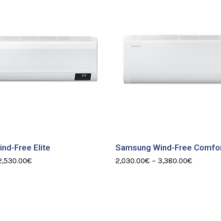
nd-Free Elite
Samsung Wind-Free Comfo
2,530.00
€
2,030.00
€
–
3,380.00
€