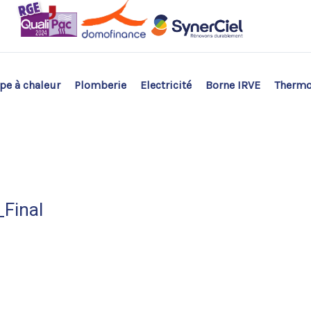
e à chaleur
Plomberie
Electricité
Borne IRVE
Therm
Final