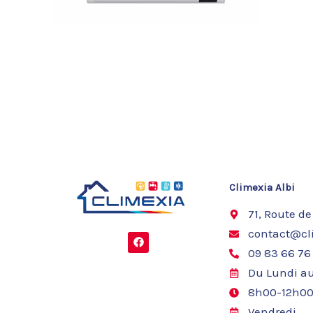
Climexia Albi
71, Route de
contact@cli
F
a
09 83 66 76
c
e
Du Lundi au
b
o
8h00-12h00
o
k
Vendredi