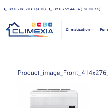
Aller
09.83.66.76.61 (Albi)
09.83.59.44.54 (Toulouse)
au
contenu
Climatisation
Pomp
Product_image_Front_414x276_