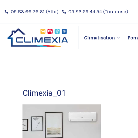
Aller
09.83.66.76.61 (Albi)
09.83.59.44.54 (Toulouse)
au
contenu
Climatisation
Pomp
Climexia_01