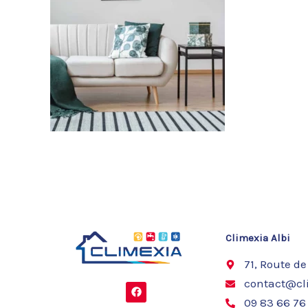
Climexia Albi
71, Route de
contact@cli
F
a
09 83 66 76
c