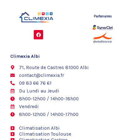
Partenaires
F
a
c
e
b
o
Climexia Albi
o
k
71, Route de Castres 81000 Albi
contact@climexia.fr
09 83 66 76 61
Du Lundi au Jeudi
8h00-12h00 / 14h00-18h00
Vendredi
8h00-12h00 / 14h00-17h00
Climatisation Albi
Climatisation Toulouse