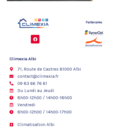
Partenaires
F
a
c
e
b
o
Climexia Albi
o
k
71, Route de Castres 81000 Albi
contact@climexia.fr
09 83 66 76 61
Du Lundi au Jeudi
8h00-12h00 / 14h00-18h00
Vendredi
8h00-12h00 / 14h00-17h00
Climatisation Albi