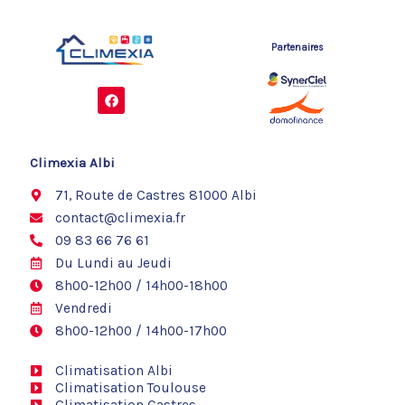
Partenaires
F
a
c
e
b
o
Climexia Albi
o
k
71, Route de Castres 81000 Albi
contact@climexia.fr
09 83 66 76 61
Du Lundi au Jeudi
8h00-12h00 / 14h00-18h00
Vendredi
8h00-12h00 / 14h00-17h00
Climatisation Albi
Climatisation Toulouse