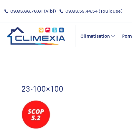
Aller
09.83.66.76.61 (Albi)
09.83.59.44.54 (Toulouse)
au
contenu
Climatisation
Pomp
23-100×100