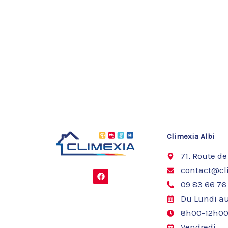
Climexia Albi
71, Route de
contact@cli
F
a
09 83 66 76
c
e
Du Lundi au
b
o
8h00-12h00
o
k
Vendredi