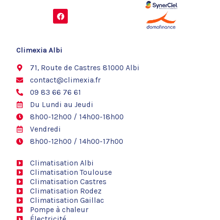
F
a
c
e
b
o
Climexia Albi
o
k
71, Route de Castres 81000 Albi
contact@climexia.fr
09 83 66 76 61
Du Lundi au Jeudi
8h00-12h00 / 14h00-18h00
Vendredi
8h00-12h00 / 14h00-17h00
Climatisation Albi
Climatisation Toulouse
Climatisation Castres
Climatisation Rodez
Climatisation Gaillac
Pompe à chaleur
Électricité