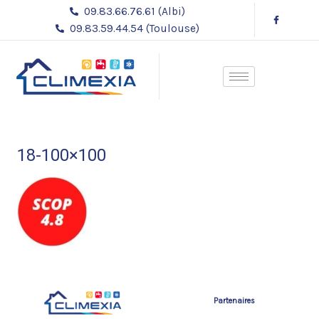
Aller
09.83.66.76.61 (Albi)
au
09.83.59.44.54 (Toulouse)
contenu
18-100×100
Partenaires