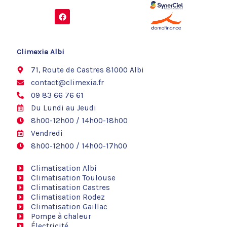
F
a
c
e
b
o
Climexia Albi
o
k
71, Route de Castres 81000 Albi
contact@climexia.fr
09 83 66 76 61
Du Lundi au Jeudi
8h00-12h00 / 14h00-18h00
Vendredi
8h00-12h00 / 14h00-17h00
Climatisation Albi
Climatisation Toulouse
Climatisation Castres
Climatisation Rodez
Climatisation Gaillac
Pompe à chaleur
Électricité