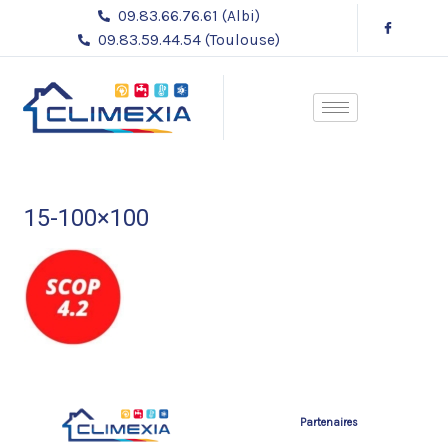
Aller
09.83.66.76.61 (Albi)
au
09.83.59.44.54 (Toulouse)
contenu
15-100×100
Partenaires