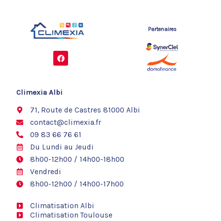
Partenaires
F
a
c
e
b
o
Climexia Albi
o
k
71, Route de Castres 81000 Albi
contact@climexia.fr
09 83 66 76 61
Du Lundi au Jeudi
8h00-12h00 / 14h00-18h00
Vendredi
8h00-12h00 / 14h00-17h00
Climatisation Albi
Climatisation Toulouse