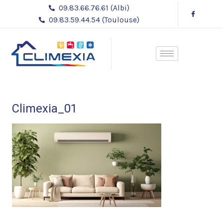
Aller
09.83.66.76.61 (Albi)
au
09.83.59.44.54 (Toulouse)
contenu
Climexia_01