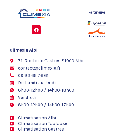
Partenaires
F
a
c
e
b
o
Climexia Albi
o
k
71, Route de Castres 81000 Albi
contact@climexia.fr
09 83 66 76 61
Du Lundi au Jeudi
8h00-12h00 / 14h00-18h00
Vendredi
8h00-12h00 / 14h00-17h00
Climatisation Albi
Climatisation Toulouse
Climatisation Castres