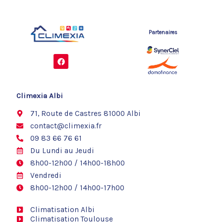
Partenaires
F
a
c
e
b
o
Climexia Albi
o
k
71, Route de Castres 81000 Albi
contact@climexia.fr
09 83 66 76 61
Du Lundi au Jeudi
8h00-12h00 / 14h00-18h00
Vendredi
8h00-12h00 / 14h00-17h00
Climatisation Albi
Climatisation Toulouse