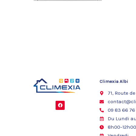
Climexia Albi
71, Route de
contact@cli
F
a
09 83 66 76
c
e
Du Lundi au
b
o
8h00-12h00
o
k
Vendredi