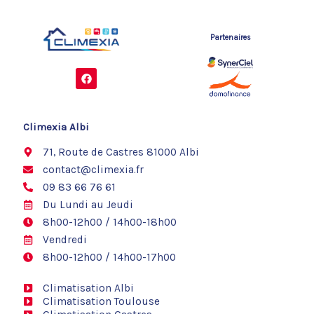
Partenaires
F
a
c
e
b
o
Climexia Albi
o
k
71, Route de Castres 81000 Albi
contact@climexia.fr
09 83 66 76 61
Du Lundi au Jeudi
8h00-12h00 / 14h00-18h00
Vendredi
8h00-12h00 / 14h00-17h00
Climatisation Albi
Climatisation Toulouse