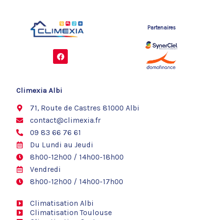
Partenaires
F
a
c
e
b
o
Climexia Albi
o
k
71, Route de Castres 81000 Albi
contact@climexia.fr
09 83 66 76 61
Du Lundi au Jeudi
8h00-12h00 / 14h00-18h00
Vendredi
8h00-12h00 / 14h00-17h00
Climatisation Albi
Climatisation Toulouse