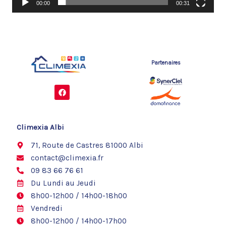
00:00
00:31
Partenaires
F
a
c
e
b
o
Climexia Albi
o
k
71, Route de Castres 81000 Albi
contact@climexia.fr
09 83 66 76 61
Du Lundi au Jeudi
8h00-12h00 / 14h00-18h00
Vendredi
8h00-12h00 / 14h00-17h00