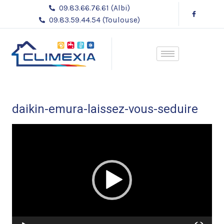
Aller
09.83.66.76.61 (Albi)
au
09.83.59.44.54 (Toulouse)
contenu
daikin-emura-laissez-vous-seduire
Lecteur
vidéo