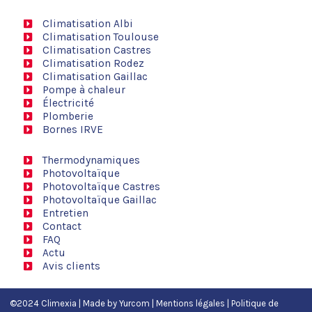
Climatisation Albi
Climatisation Toulouse
Climatisation Castres
Climatisation Rodez
Climatisation Gaillac
Pompe à chaleur
Électricité
Plomberie
Bornes IRVE
Thermodynamiques
Photovoltaïque
Photovoltaïque Castres
Photovoltaïque Gaillac
Entretien
Contact
FAQ
Actu
Avis clients
©2024 Climexia | Made by
Yurcom
|
Mentions légales
|
Politique de