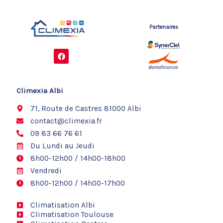
Partenaires
F
a
c
e
b
o
Climexia Albi
o
k
71, Route de Castres 81000 Albi
contact@climexia.fr
09 83 66 76 61
Du Lundi au Jeudi
8h00-12h00 / 14h00-18h00
Vendredi
8h00-12h00 / 14h00-17h00
Climatisation Albi
Climatisation Toulouse