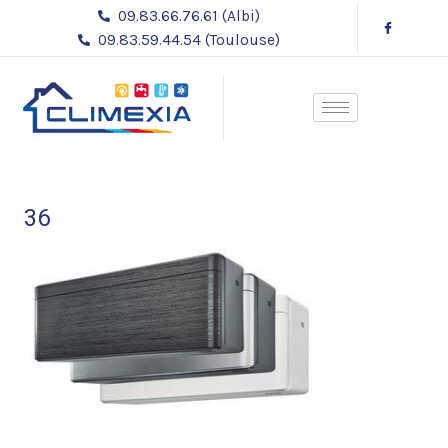
Aller
09.83.66.76.61 (Albi)
au
09.83.59.44.54 (Toulouse)
contenu
36