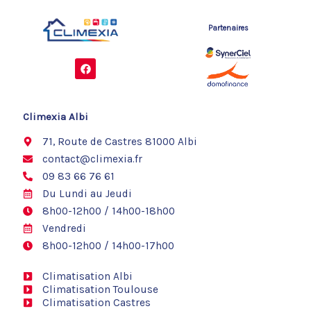
Partenaires
F
a
c
e
b
o
Climexia Albi
o
k
71, Route de Castres 81000 Albi
contact@climexia.fr
09 83 66 76 61
Du Lundi au Jeudi
8h00-12h00 / 14h00-18h00
Vendredi
8h00-12h00 / 14h00-17h00
Climatisation Albi
Climatisation Toulouse
Climatisation Castres