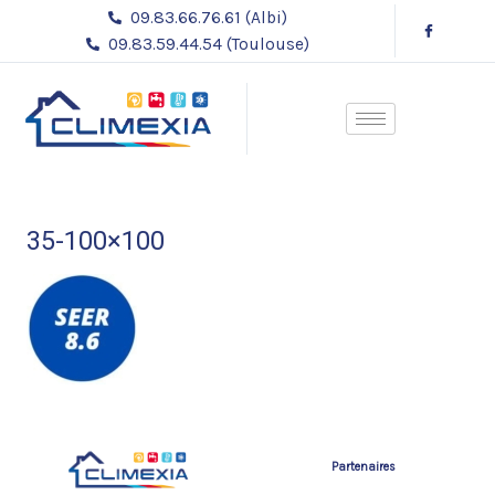
Aller
09.83.66.76.61 (Albi)
au
09.83.59.44.54 (Toulouse)
contenu
35-100×100
Partenaires