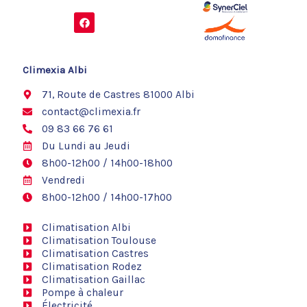
F
a
c
e
b
o
Climexia Albi
o
k
71, Route de Castres 81000 Albi
contact@climexia.fr
09 83 66 76 61
Du Lundi au Jeudi
8h00-12h00 / 14h00-18h00
Vendredi
8h00-12h00 / 14h00-17h00
Climatisation Albi
Climatisation Toulouse
Climatisation Castres
Climatisation Rodez
Climatisation Gaillac
Pompe à chaleur
Électricité