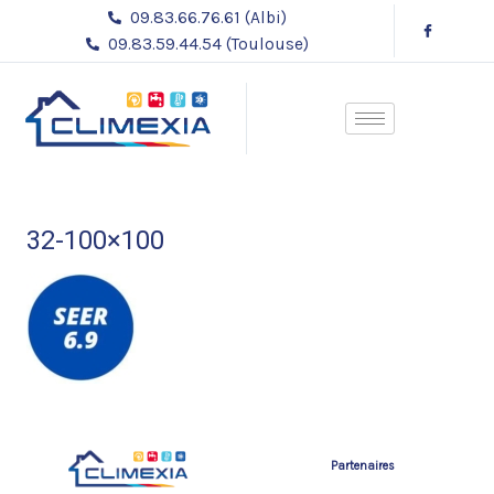
Aller
09.83.66.76.61 (Albi)
au
09.83.59.44.54 (Toulouse)
contenu
32-100×100
Partenaires