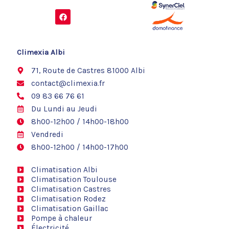
F
a
c
e
b
o
Climexia Albi
o
k
71, Route de Castres 81000 Albi
contact@climexia.fr
09 83 66 76 61
Du Lundi au Jeudi
8h00-12h00 / 14h00-18h00
Vendredi
8h00-12h00 / 14h00-17h00
Climatisation Albi
Climatisation Toulouse
Climatisation Castres
Climatisation Rodez
Climatisation Gaillac
Pompe à chaleur
Électricité