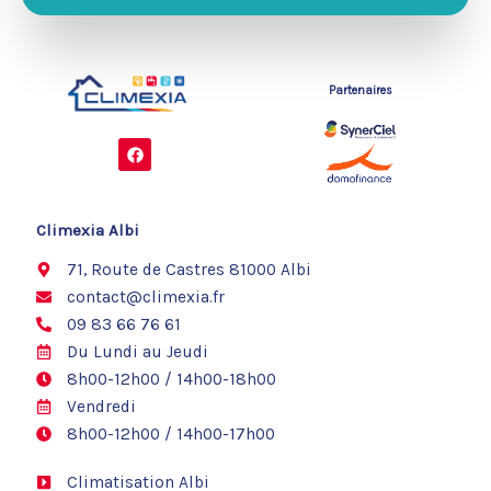
Partenaires
F
a
c
e
b
o
Climexia Albi
o
k
71, Route de Castres 81000 Albi
contact@climexia.fr
09 83 66 76 61
Du Lundi au Jeudi
8h00-12h00 / 14h00-18h00
Vendredi
8h00-12h00 / 14h00-17h00
Climatisation Albi