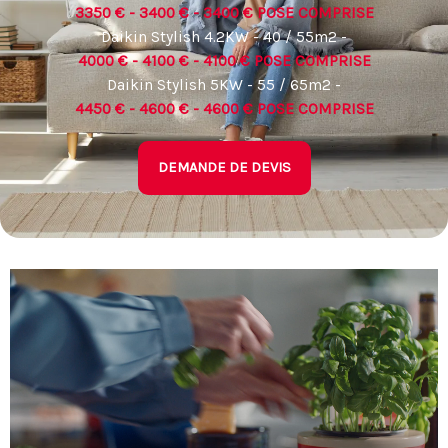
3350 € - 3400 € - 3400 € POSE COMPRISE
Daikin Stylish 4.2KW - 40 / 55m2 -
4000 € - 4100 € - 4100 € POSE COMPRISE
Daikin Stylish 5KW - 55 / 65m2 -
4450 € - 4600 € - 4600 € POSE COMPRISE
DEMANDE DE DEVIS