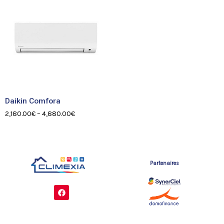
Daikin Comfora
2,180.00
€
–
4,880.00
€
Partenaires
F
a
c
e
b