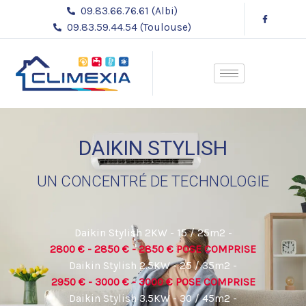
Aller
09.83.66.76.61 (Albi)
au
09.83.59.44.54 (Toulouse)
contenu
DAIKIN STYLISH
UN CONCENTRÉ DE TECHNOLOGIE
Daikin Stylish 2KW - 15 / 25m2 -
2800 € - 2850 € - 2850 € POSE COMPRISE
Daikin Stylish 2.5KW - 25 / 35m2 -
2950 € - 3000 € - 3000 € POSE COMPRISE
Daikin Stylish 3.5KW - 30 / 45m2 -