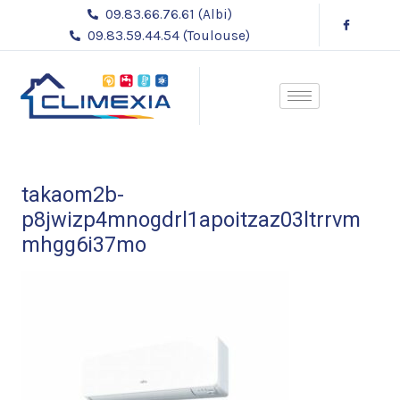
Aller
09.83.66.76.61 (Albi)
au
09.83.59.44.54 (Toulouse)
contenu
takaom2b-
p8jwizp4mnogdrl1apoitzaz03ltrrvm
mhgg6i37mo