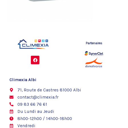
Partenaires
F
a
c
e
b
o
Climexia Albi
o
k
71, Route de Castres 81000 Albi
contact@climexia.fr
09 83 66 76 61
Du Lundi au Jeudi
8h00-12h00 / 14h00-18h00
Vendredi