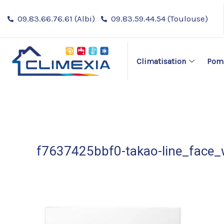
Aller
09.83.66.76.61 (Albi)
09.83.59.44.54 (Toulouse)
au
contenu
Climatisation
Pomp
f7637425bbf0-takao-line_face_w