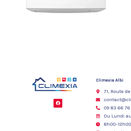
Climexia Albi
71, Route de
contact@cli
F
a
09 83 66 76
c
e
Du Lundi au
b
o
8h00-12h00
o