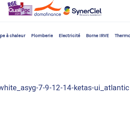
e à chaleur
Plomberie
Electricité
Borne IRVE
Therm
hite_asyg-7-9-12-14-ketas-ui_atlantic