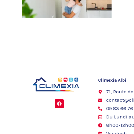
Climexia Albi
71, Route de
contact@cli
F
a
09 83 66 76
c
e
Du Lundi au
b
o
8h00-12h00
o
k
Vendredi