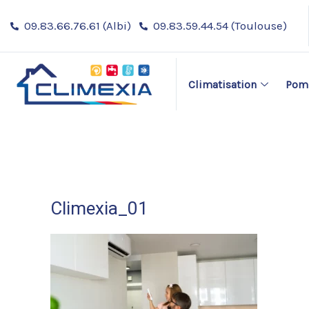
Aller
09.83.66.76.61 (Albi)
09.83.59.44.54 (Toulouse)
au
contenu
Climatisation
Pomp
Climexia_01