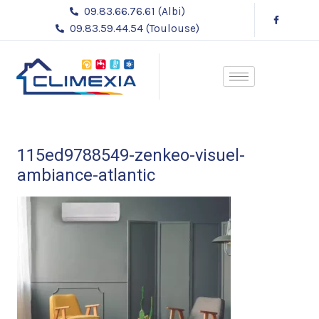
Aller
09.83.66.76.61 (Albi)
au
09.83.59.44.54 (Toulouse)
contenu
115ed9788549-zenkeo-visuel-
ambiance-atlantic