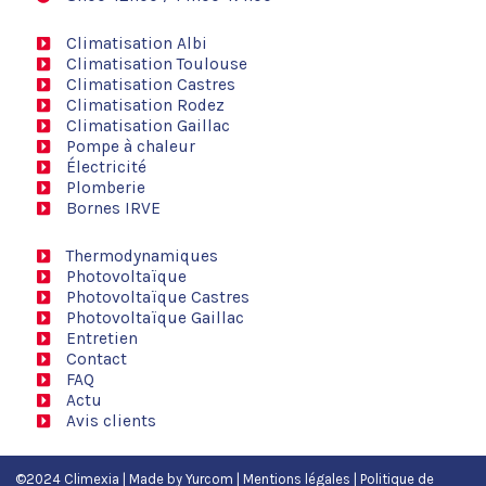
Climatisation Albi
Climatisation Toulouse
Climatisation Castres
Climatisation Rodez
Climatisation Gaillac
Pompe à chaleur
Électricité
Plomberie
Bornes IRVE
Thermodynamiques
Photovoltaïque
Photovoltaïque Castres
Photovoltaïque Gaillac
Entretien
Contact
FAQ
Actu
Avis clients
©2024 Climexia | Made by
Yurcom
|
Mentions légales
|
Politique de