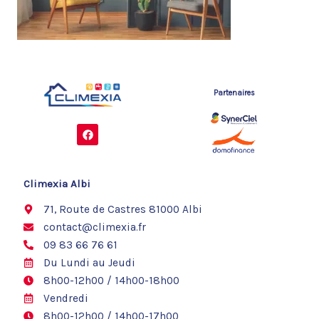
Partenaires
F
a
c
e
b
o
Climexia Albi
o
k
71, Route de Castres 81000 Albi
contact@climexia.fr
09 83 66 76 61
Du Lundi au Jeudi
8h00-12h00 / 14h00-18h00
Vendredi
8h00-12h00 / 14h00-17h00