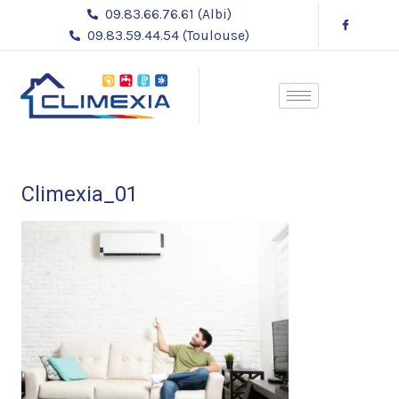
Aller
09.83.66.76.61 (Albi)
au
09.83.59.44.54 (Toulouse)
contenu
Climexia_01